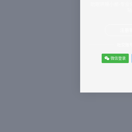
助眠哄睡小屋-专业分
站
注册
社交账
微信登录